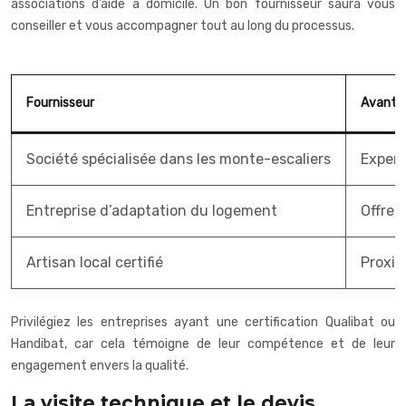
associations d’aide à domicile. Un bon fournisseur saura vous
conseiller et vous accompagner tout au long du processus.
Fournisseur
Avanta
Société spécialisée dans les monte-escaliers
Expert
Entreprise d’adaptation du logement
Offre 
Artisan local certifié
Proxim
Privilégiez les entreprises ayant une certification Qualibat ou
Handibat, car cela témoigne de leur compétence et de leur
engagement envers la qualité.
La visite technique et le devis