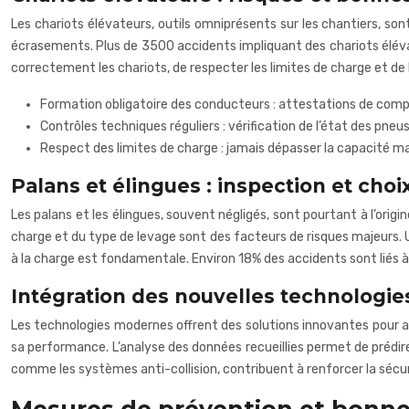
Les chariots élévateurs, outils omniprésents sur les chantiers, sont 
écrasements. Plus de 3500 accidents impliquant des chariots élévat
correctement les chariots, de respecter les limites de charge et de bi
Formation obligatoire des conducteurs : attestations de compé
Contrôles techniques réguliers : vérification de l’état des pneus,
Respect des limites de charge : jamais dépasser la capacité m
Palans et élingues : inspection et cho
Les palans et les élingues, souvent négligés, sont pourtant à l’orig
charge et du type de levage sont des facteurs de risques majeurs. U
à la charge est fondamentale. Environ 18% des accidents sont liés à
Intégration des nouvelles technologie
Les technologies modernes offrent des solutions innovantes pour am
sa performance. L’analyse des données recueillies permet de prédire
comme les systèmes anti-collision, contribuent à renforcer la sécur