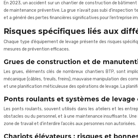
En 2023, un accident sur un chantier de construction de bâtiment a 
de maintenance préventive. La grue n’avait pas subi d’inspection te
et a généré des pertes financières significatives pour l’entreprise 
Risques spécifiques liés aux dif
Chaque type d’équipement de levage présente des risques spécifiq
mesures de prévention efficaces.
Grues de construction et de manutent
Les grues, éléments clés de nombreux chantiers BTP, sont impliqué
mécanique (câbles, treuils, freins), mauvaise manipulation des comm
et une planification méticuleuse des opérations de levage. La planif
Ponts roulants et systèmes de levage 
Les ponts roulants, souvent utilisés dans les ateliers et les entre
obstacles ou du personnel, et à une maintenance insuffisante. Une i
zone de travail et d’interdire l’accès aux personnes non autorisées.
Chariots élévateurs : risques et bonne