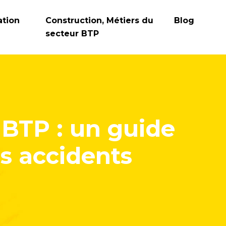
ation
Construction, Métiers du
Blog
secteur BTP
 BTP : un guide
s accidents