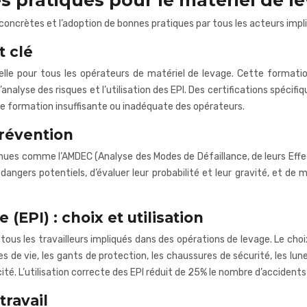
 pratiques pour le matériel de l
oncrètes et l’adoption de bonnes pratiques par tous les acteurs impli
t clé
le pour tous les opérateurs de matériel de levage. Cette formatio
l’analyse des risques et l’utilisation des EPI. Des certifications spé
ne formation insuffisante ou inadéquate des opérateurs.
révention
es comme l’AMDEC (Analyse des Modes de Défaillance, de leurs Effets 
angers potentiels, d’évaluer leur probabilité et leur gravité, et de
(EPI) : choix et utilisation
 tous les travailleurs impliqués dans des opérations de levage. Le cho
s de vie, les gants de protection, les chaussures de sécurité, les lu
cacité. L’utilisation correcte des EPI réduit de 25% le nombre d’accident
travail