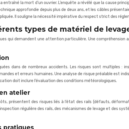
entraîné la mort d’un ouvrier. L’enquête a révélé que la cause princi
chnique approfondie depuis plus de deux ans, et les câbles présentaie
impliquée. Il souligne la nécessité impérative du respect strict des r
férents types de matériel de levag
ues qui demandent une attention particulière. Une compréhension ap
ion
es dans de nombreux accidents. Les risques sont multiples : instab
andes et erreurs humaines. Une analyse de risque préalable est indis
ication doit inclure l’évaluation des conditions météorologiques.
en atelier
pôts, présentent des risques liés à l’état des rails (défauts, déform
nspection régulière des rails, des mécanismes de levage et des système
s pratiques