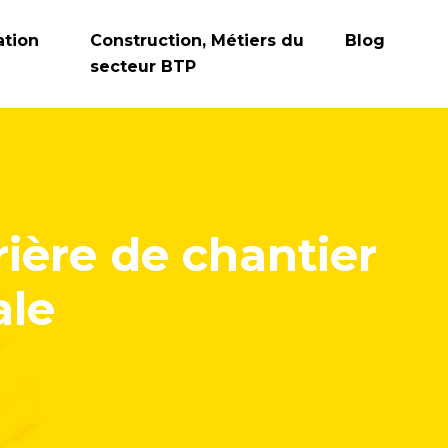
ation
Construction, Métiers du
Blog
secteur BTP
rière de chantier
ale