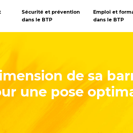
t
Sécurité et prévention
Emploi et form
dans le BTP
dans le BTP
dimension de sa bar
ur une pose optim